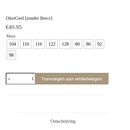
OkerGeel [zonder fleece]
€
49.95
Maat
104
110
116
122
128
80
86
92
98
Toevoegen aan winkelwagen
Omschrijving