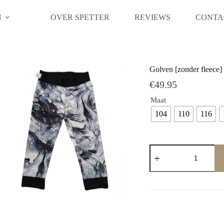
N
OVER SPETTER
REVIEWS
CONTA
Golven [zonder fleece]
€
49.95
Maat
104
110
116