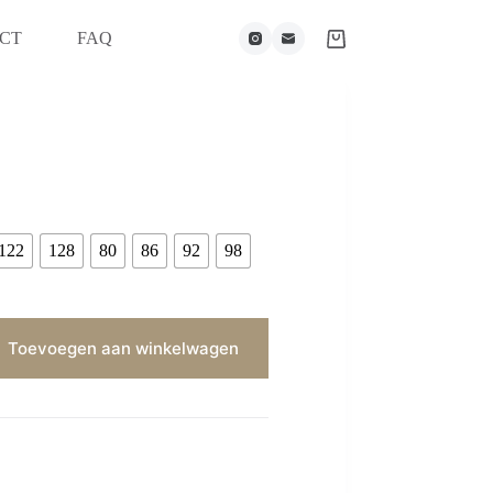
CT
FAQ
122
128
80
86
92
98
Toevoegen aan winkelwagen