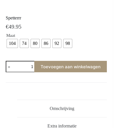
Spetterrr
€
49.95
Maat
104
74
80
86
92
98
Toevoegen aan winkelwagen
Omschrijving
Extra informatie