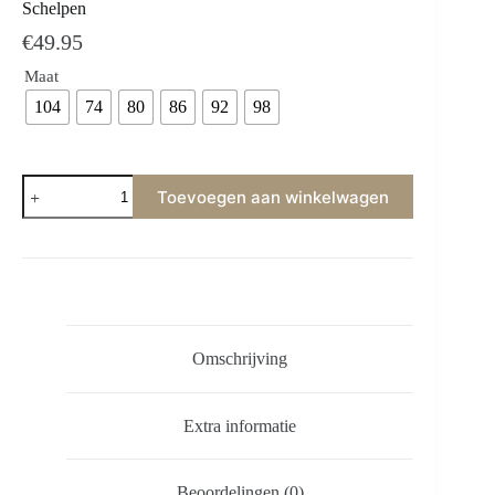
Schelpen
€
49.95
Maat
104
74
80
86
92
98
Toevoegen aan winkelwagen
Omschrijving
Extra informatie
Beoordelingen (0)