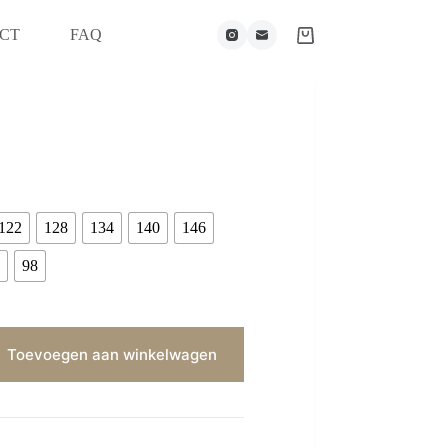
CT
FAQ
122
128
134
140
146
98
Toevoegen aan winkelwagen