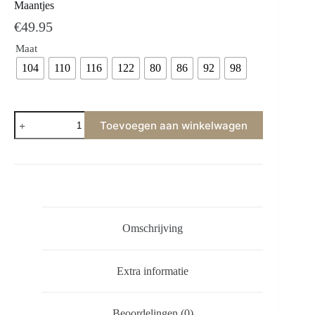
Maantjes
€
49.95
Maat
104
110
116
122
80
86
92
98
Toevoegen aan winkelwagen
Omschrijving
Extra informatie
Beoordelingen (0)