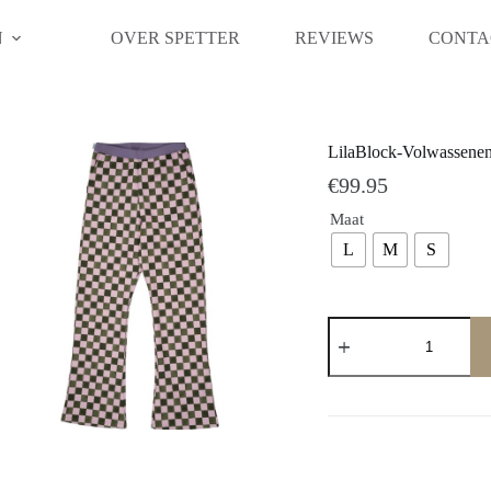
N
OVER SPETTER
REVIEWS
CONTA
LilaBlock-Volwassene
€
99.95
Maat
L
M
S