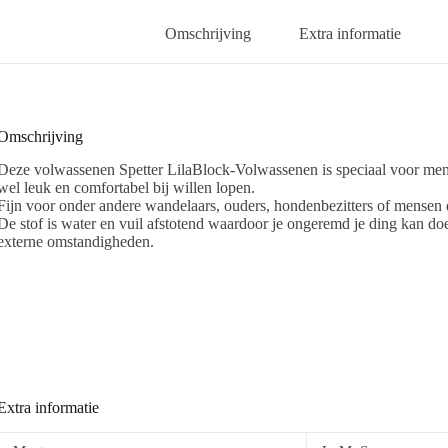
Omschrijving
Extra informatie
Omschrijving
Deze volwassenen Spetter LilaBlock-Volwassenen is speciaal voor men
wel leuk en comfortabel bij willen lopen.
Fijn voor onder andere wandelaars, ouders, hondenbezitters of mensen
De stof is water en vuil afstotend waardoor je ongeremd je ding kan 
externe omstandigheden.
Extra informatie