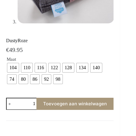
DustyRoze
€
49.95
Maat
104
110
116
122
128
134
140
74
80
86
92
98
Toevoegen aan winkelwagen