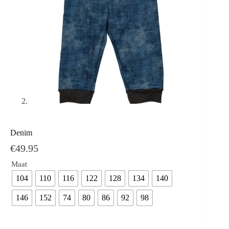
Denim
€
49.95
Maat
104
110
116
122
128
134
140
146
152
74
80
86
92
98